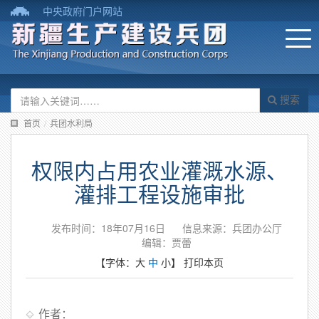
中央政府门户网站
搜索
首页
/
兵团水利局
权限内占用农业灌溉水源、
灌排工程设施审批
发布时间：18年07月16日
信息来源：兵团办公厅
编辑：贾蕾
【字体：
大
中
小
】
打印本页
作者：