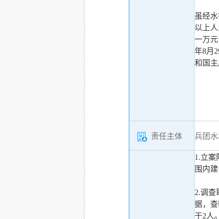
虽经水
以上人
一万
年8月
和国主
责任主体
兵团水
1.立
围内建
2.调
据，查
于2人