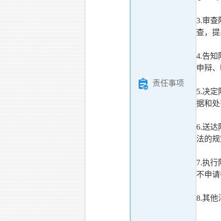
3.审
查，提
4.告
申辩、
责任事项
5.决
据和处
6.送
法的规
7.执
不申请
8.其