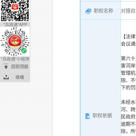
职权名称
对擅自
"兵政通"APP
【法律
会议通
"兵政通"小程序
第六十
回到顶部
害河岸
管理机
收缩
除、不
下的罚
未经水
河、跨
职权依据
民政府
逾期不
除，所