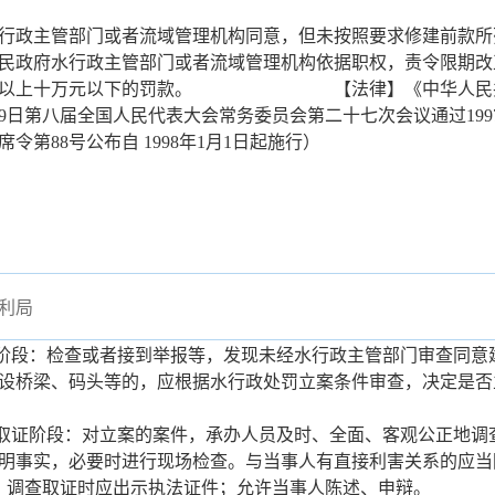
行政主管部门或者流域管理机构同意，但未按照要求修建前款所
民政府水行政主管部门或者流域管理机构依据职权，责令限期改
元以上十万元以下的罚款。 【法律】《中华人民共和国
29日第八届全国人民代表大会常务委员会第二十七次会议通过199
席令第88号公布自 1998年1月1日起施行）
利局
案阶段：检查或者接到举报等，发现未经水行政主管部门审查同意
设桥梁、码头等的，应根据水行政处罚立案条件审查，决定是否
查取证阶段：对立案的案件，承办人员及时、全面、客观公正地调
明事实，必要时进行现场检查。与当事人有直接利害关系的应当
。调查取证时应出示执法证件；允许当事人陈述、申辩。