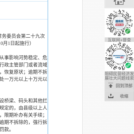
会常务委员会第二十九次
互联网+督查
10月1日起施行）
从事影响河势稳定、危
行政主管部门或者流域
，恢复原状；逾期不拆
阻碍民营经济发
展壮大问题线索
处一万元以上十万元以
回到顶部
收缩
设桥梁、码头和其他拦
规定的，由县级以上人
，限期补办有关手续；
逾期不拆除的，强行拆
罚款。