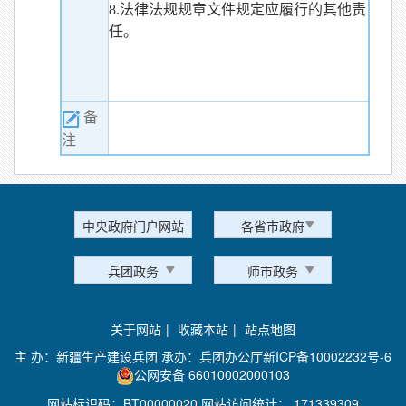
8.法律法规规章文件规定应履行的其他责
任。
备
注
中央政府门户网站
各省市政府
兵团政务
师市政务
关于网站
|
收藏本站
|
站点地图
主 办：新疆生产建设兵团 承办：兵团办公厅
新ICP备10002232号-6
公网安备 66010002000103
网站标识码：BT00000020 网站访问统计：
171339309