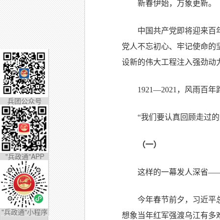
新春伊始，万象更新。
中国共产党即将迎来百
党人不忘初心、牢记使命的
设新的伟大工程注入强劲动
1921—2021，风
兵团公众号
“我们要认真回顾走过
（一）
"兵政通"APP
这样的一幕发人深省—
今年春节前夕，习近平
"兵政通"小程序
想象当年红军强渡乌江有多