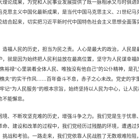
大理论成果，为党和人民事业发展提供了既一脉相承又与时俱进
马克思主义中国化最新成果，是当代中国马克思主义、21世纪马
论结合起来，切实把习近平新时代中国特色社会主义思想全面落
、造福人民的历史，担当为民之责。人心是最大的政治，人民是
护，就是因为始终把人民利益放在最高位置，坚守为人民谋幸福
焦裕禄“心里装着全体人民、唯独没有他自己”的公仆精神，是孔
“樵夫”的实干作风……百年奋斗不息，赤子之心未改。党史的字
远牢记“为人民服务”的根本宗旨，始终坚持以人民为中心，让人
也不能懈怠。
困境、不断攻坚克难的历史，增强斗争之力。我们党是生于忧患
革命、建设和改革的过程中，我们党经历过残酷的环境，遭遇过
、挑战和考验。一路走来，我们党依靠人民战胜了无数艰难险阻