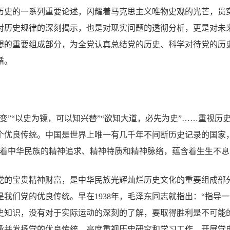
历史的一系列重要论述，闪耀着马克思主义唯物史观的光芒，贯
对历史规律的深刻揭示，也是对现实问题的透彻分析，更是对未
想的重要组成部分，为全党认真总结党的历史、科学对待党的历
循。
变”“以史为镜，可以知兴替”“欲知大道，必先为史”……重视历
一个优良传统。中国是世界上唯一有几千年不间断历史记录的国家
刻着中华民族的精神追求、精神特质和精神脉络，蕴含着生生不
党的宝贵精神财富，是中华民族光辉灿烂历史文化的重要组成部
我们党的优良传统。早在1938年，毛泽东同志就指出：“指导
史知识，没有对于实际运动的深刻的了解，要取得胜利是不可能
承并发扬党的优良传统，高度重视历史研究和学习工作。开展党