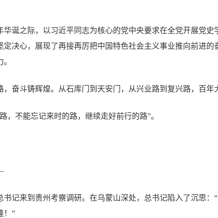
年华诞之际，以习近平同志为核心的党中央要求在全党开展党史
坚定决心，展现了再接再厉把中国特色社会主义事业推向前进的
力。
雨百年路，奋斗铸辉煌。从石库门到天安门，从兴业路到复兴路，百
的路，不能忘记来时的路，继续走好前行的路”。
—
总书记来到贵州考察调研。在乌蒙山深处，总书记陷入了沉思：
难！”