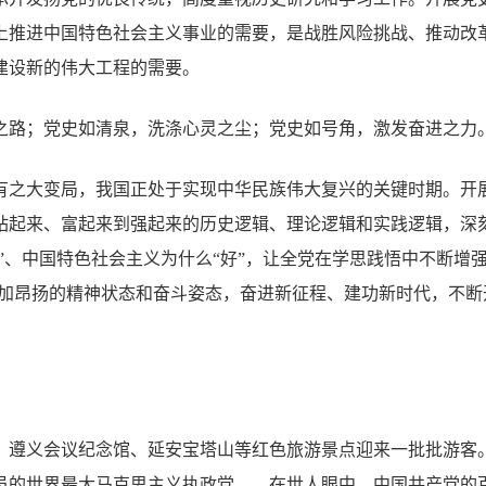
上推进中国特色社会主义事业的需要，是战胜风险挑战、推动改
建设新的伟大工程的需要。
之路；党史如清泉，洗涤心灵之尘；党史如号角，激发奋进之力
有之大变局，我国正处于实现中华民族伟大复兴的关键时期。开
站起来、富起来到强起来的历史逻辑、理论逻辑和实践逻辑，深
行”、中国特色社会主义为什么“好”，让全党在学思践悟中不断增强
以更加昂扬的精神状态和奋斗姿态，奋进新征程、建功新时代，不
、遵义会议纪念馆、延安宝塔山等红色旅游景点迎来一批批游客。
党员的世界最大马克思主义执政党——在世人眼中，中国共产党的