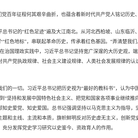
我们党百年征程何其艰辛曲折，也蕴含着新时代共产党人铭记历史
平总书记的“红色足迹”遍及大江南北。从河北西柏坡、山东临沂
个“红色地标”，串联起革命历史，传承着红色基因。“弄清楚我
。在治国理政实践中，习近平总书记坚持宽广深邃的大历史观，
对共产党执政规律、社会主义建设规律、人类社会发展规律的认
我们的一切。习近平总书记把历史视为“最好的教科书”，认为中
升到“坚持和发展中国特色社会主义、把党和国家各项事业继续推
部知史爱党、知史爱国。总书记强调坚持以马克思主义为指导，
主题和主线、主流和本质，旗帜鲜明反对历史虚无主义，创新党
，充分发挥党史学习研究以史鉴今、资政育人的作用。