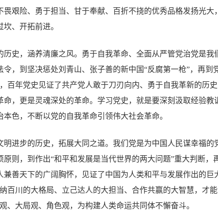
不畏艰险、勇于担当、甘于奉献、百折不挠的优秀品格发扬光大
过坎、开拓前进。
的历史，涵养清廉之风。勇于自我革命、全面从严管党治党是我
法令，到坚决惩处刘青山、张子善的新中国“反腐第一枪”，再到
心，百年党史见证了共产党人敢于刀刃向内、勇于自我革新的历
革命，更是灵魂深处的革命。学习党史，就是要深刻汲取经验教
治本色，不断以党的自我革命引领伟大社会革命。
文明进步的历史，拓展大同之道。我们党是为中国人民谋幸福的
项原则，到作出“和平和发展是当代世界的两大问题”重大判断，
人兼善天下的广阔胸怀，见证了中国为人类和平与发展作出的巨
海纳百川的大格局、立己达人的大担当、合作共赢的大智慧，才能
史观、大局观、角色观，为构建人类命运共同体不懈奋斗。