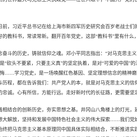
日前，习近平总书记在给上海市新四军历史研究会百岁老战士们
好的教科书，常读常新。翻开百年党史，这部“教科书”里有什么
念奋斗的历史，铸就信仰之魂。邓小平同志指出：“对马克思主
是“砍头不要紧，只要主义真”的坚定执着，是对“可爱的中国”的
无悔……学习党史，是一场唤醒红色基因、坚定理想信念的精神
斗历程，都在告诉我们：共产党人的本，就是对马克思主义的信
的忠诚。心有所信，方能行远。走好新时代的长征路，更需要坚
践相结合的创新历史，夯实思想之基。井冈山八角楼上的灯光，
想大解放，坚持和发展中国特色社会主义的伟大探索……我们党
始终把马克思主义基本原理同中国具体实际相结合，不断推进实