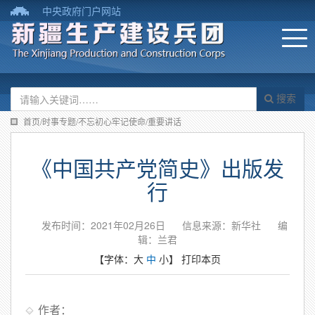
中央政府门户网站
搜索
首页/时事专题/不忘初心牢记使命/重要讲话
《中国共产党简史》出版发
行
发布时间：2021年02月26日
信息来源：新华社
编
辑：兰君
【字体：
大
中
小
】
打印本页
作者：