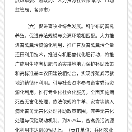
展改革委、财政局、人力资源社会保障局、市场
监管局，各师市）
（六）促进畜牧业绿色发展。科学布局畜禽
养殖，促进养殖规模与资源环境相匹配。大力推
进畜禽粪污资源化利用，推广普及畜禽粪污全量
还田利用技术，推进有机肥替代化肥行动，将推
广施用生物有机肥与落实耕地地力保护补贴政策
和高标准基本农田建设相结合，实现养殖粪污就
地消纳循环利用。引导社会资本参与畜禽粪污资
源化利用，推行专业化社会化服务。全面实施病
死畜无害化处理，依法依规将牛羊、家禽等纳入
病死畜禽无害化处理补助政策范围，完善无害化
处理与保险联动机制。到2025年，畜禽粪污资源
化利用率达到80%以上。（责任单位：兵团农业