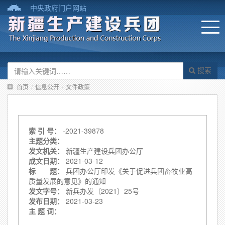
中央政府门户网站
搜索
首页
/
信息公开
/
文件政策
索 引 号：
-2021-39878
主题分类：
发文机关：
新疆生产建设兵团办公厅
成文日期：
2021-03-12
标 题：
兵团办公厅印发《关于促进兵团畜牧业高
质量发展的意见》的通知
发文字号：
新兵办发〔2021〕25号
发布日期：
2021-03-23
主 题 词：