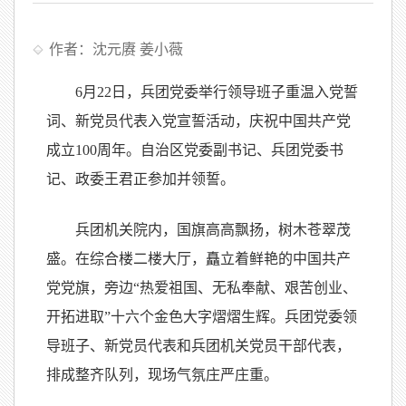
作者：沈元赓 姜小薇
6月22日，兵团党委举行领导班子重温入党誓
词、新党员代表入党宣誓活动，庆祝中国共产党
成立100周年。自治区党委副书记、兵团党委书
记、政委王君正参加并领誓。
兵团机关院内，国旗高高飘扬，树木苍翠茂
盛。在综合楼二楼大厅，矗立着鲜艳的中国共产
党党旗，旁边“热爱祖国、无私奉献、艰苦创业、
开拓进取”十六个金色大字熠熠生辉。兵团党委领
导班子、新党员代表和兵团机关党员干部代表，
排成整齐队列，现场气氛庄严庄重。