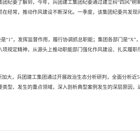
团纪委了解到，今年，兵团建工集团纪委通过建立纠“四风”树新风
抓在经常，推动作风建设不断深化。一季度，该集团纪委共发现问
纪委是“1”，发挥监督作用，履行协调抓总职能；集团各部门是“X
八项规定精神，从源头上推动职能部门强化作风建设、扎实履职
不断加大，兵团建工集团通过开展政治生态分析研判，全面分析近
要类型、发生的重点领域，深入剖析典型案例发生的深层原因，
。