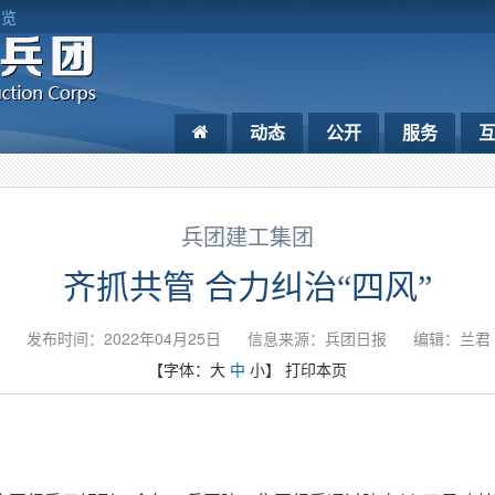
浏览
动态
公开
服务
兵团建工集团
齐抓共管 合力纠治“四风”
发布时间：2022年04月25日
信息来源：兵团日报
编辑：兰君
【字体：
大
中
小
】
打印本页