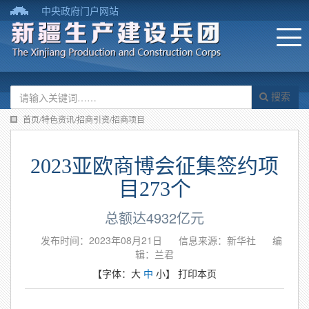
中央政府门户网站
搜索
首页/特色资讯/招商引资/招商项目
2023亚欧商博会征集签约项
目273个
总额达4932亿元
发布时间：2023年08月21日
信息来源：新华社
编
辑：兰君
【字体：
大
中
小
】
打印本页