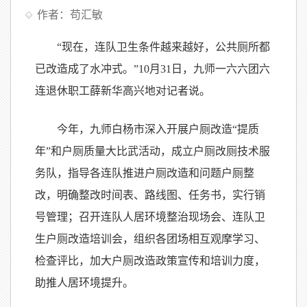
作者：苟汇敏
“现在，连队卫生条件越来越好，公共厕所都
已改造成了水冲式。”10月31日，九师一六六团六
连退休职工薛新华高兴地对记者说。
今年，九师白杨市深入开展户厕改造“提质
年”和户厕质量大比武活动，成立户厕改厕技术服
务队，指导各连队推进户厕改造和问题户厕整
改，明确整改时间表、路线图、任务书，实行销
号管理；召开连队人居环境整治现场会、连队卫
生户厕改造培训会，组织各团场相互观摩学习、
检查评比，加大户厕改造政策宣传和培训力度，
助推人居环境提升。