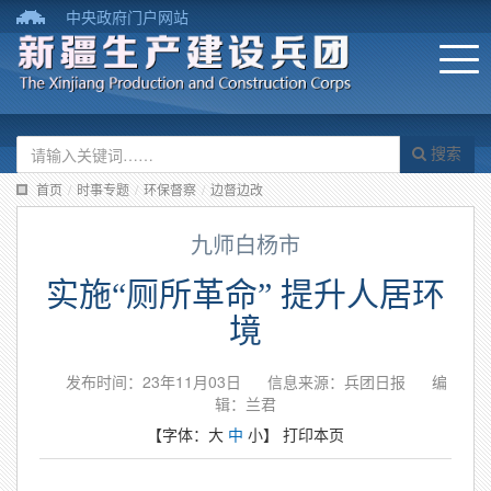
中央政府门户网站
搜索
首页
/
时事专题
/
环保督察
/
边督边改
九师白杨市
实施“厕所革命” 提升人居环
境
发布时间：23年11月03日
信息来源：兵团日报
编
辑：兰君
【字体：
大
中
小
】
打印本页