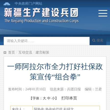
中央政府门户网站
搜索
/
/
首页
互动交流
建言献策
一师阿拉尔市全力打好社保政
策宣传“组合拳”
发布时间：24年01月10日 信息来源：兵团日报 编辑：兰君
打印本页
【字体：
大
中
小
】
来信人：
阿热依·热依哈巴提 杜研文