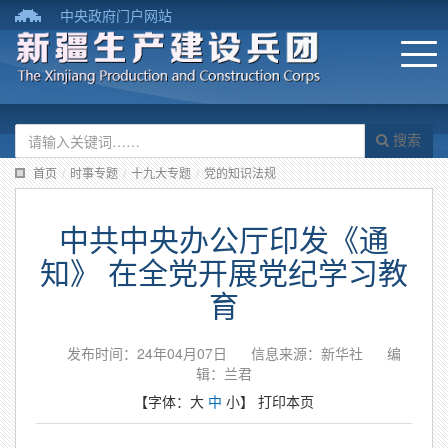
中央政府门户网站
搜索
首页
/
时事专题
/
十九大专题
/
党的知识法规
中共中央办公厅印发《通
知》 在全党开展党纪学习教
育
发布时间：24年04月07日
信息来源：新华社
编
辑：兰君
【字体：
大
中
小
】
打印本页