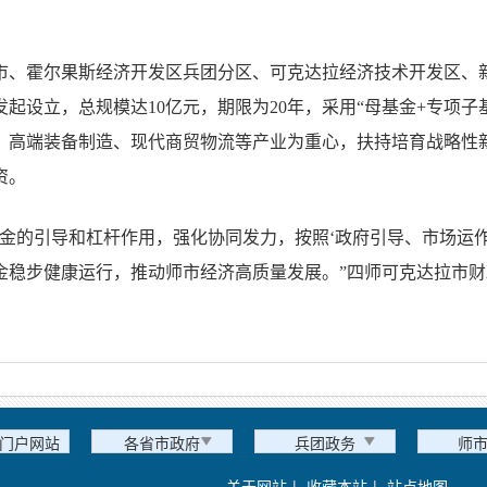
市、霍尔果斯经济开发区兵团分区、可克达拉经济技术开发区、
起设立，总规模达10亿元，期限为20年，采用“母基金+专项子
、高端装备制造、现代商贸物流等产业为重心，扶持培育战略性
资。
资金的引导和杠杆作用，强化协同发力，按照‘政府引导、市场运
金稳步健康运行，推动师市经济高质量发展。”四师可克达拉市
门户网站
各省市政府
兵团政务
师
关于网站
|
收藏本站
|
站点地图