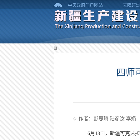
中央政府门户网站
无障碍
四师
作者：彭思琦 陆彦汝 李娟
6月13日，新疆可克