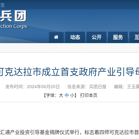
浏览
动态
公开
服务
可克达拉市成立首支政府产业引导
发布时间：2024年06月20日
信息来源：兵团日报
编辑：王玉
【字体：
大
中
小
】
打印本页
达拉汇通产业投资引导基金揭牌仪式举行，标志着四师可克达拉市