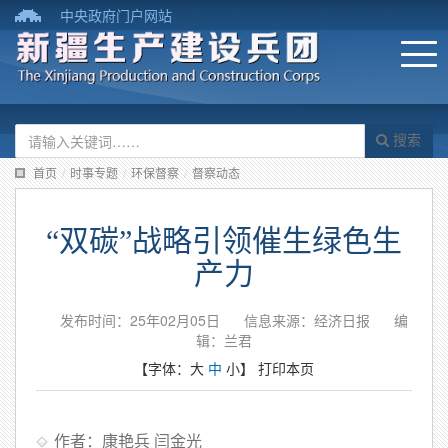
中央政府门户网站
搜索
首页
/
时事专题
/
环保督察
/
督察动态
“双碳”战略引领催生绿色生
产力
发布时间：25年02月05日
信息来源：经济日报
编
辑：兰君
【字体：
大
中
小
】
打印本页
作者：康艳兵 闫金光