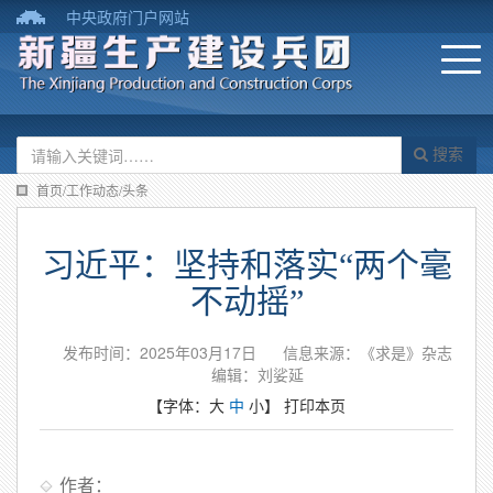
中央政府门户网站
搜索
首页/工作动态/头条
习近平：坚持和落实“两个毫
不动摇”
发布时间：2025年03月17日
信息来源：《求是》杂志
编辑：刘娑延
【字体：
大
中
小
】
打印本页
作者：