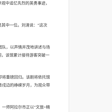
参观中追忆先烈的英勇事迹，
是其中一位。刘清说：“这次
团队，以声情并茂地讲述与场
间，该馆累计接待游客突破一
即将重磅回归。该剧将依托馆
垦戍边的峥嵘岁月，为观众带
一师阿拉尔市正以“文旅+精