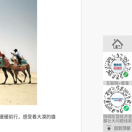
互联网+督查
阻碍民营经济发
队缓缓前行，感受着大漠的雄
展壮大问题线索
回到顶部