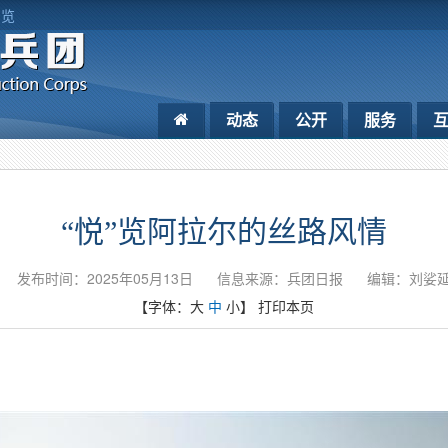
浏览
动态
公开
服务
“悦”览阿拉尔的丝路风情
发布时间：2025年05月13日
信息来源：兵团日报
编辑：刘娑
【字体：
大
中
小
】
打印本页