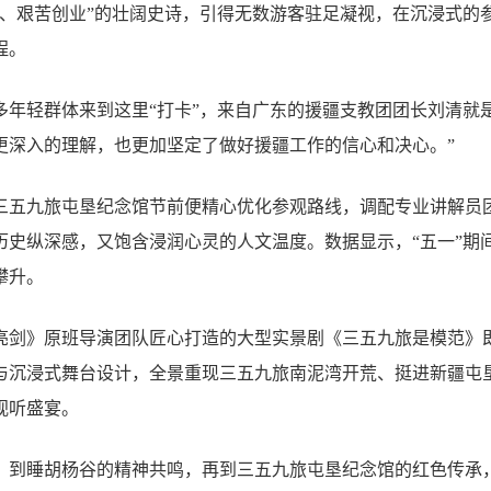
地、艰苦创业”的壮阔史诗，引得无数游客驻足凝视，在沉浸式的
程。
多年轻群体来到这里“打卡”，来自广东的援疆支教团团长刘清就
更深入的理解，也更加坚定了做好援疆工作的信心和决心。”
三五九旅屯垦纪念馆节前便精心优化参观路线，调配专业讲解员
历史纵深感，又饱含浸润心灵的人文温度。数据显示，“五一”期
攀升。
亮剑》原班导演团队匠心打造的大型实景剧《三五九旅是模范》
与沉浸式舞台设计，全景重现三五九旅南泥湾开荒、挺进新疆屯
视听盛宴。
，到睡胡杨谷的精神共鸣，再到三五九旅屯垦纪念馆的红色传承，