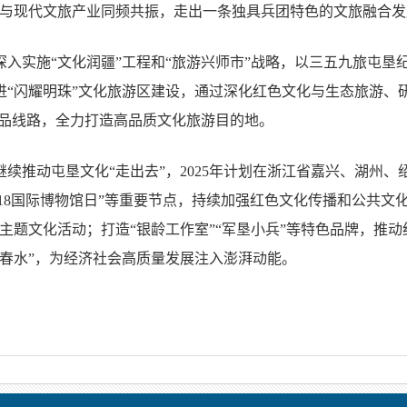
史与现代文旅产业同频共振，走出一条独具兵团特色的文旅融合发
深入实施“文化润疆”工程和“旅游兴师市”战略，以三五九旅屯垦
进“闪耀明珠”文化旅游区建设，通过深化红色文化与生态旅游、
精品线路，全力打造高品质文化旅游目的地。
续推动屯垦文化“走出去”，2025年计划在浙江省嘉兴、湖州、
·18国际博物馆日”等重要节点，持续加强红色文化传播和公共文化
主题文化活动；打造“银龄工作室”“军垦小兵”等特色品牌，推
池春水”，为经济社会高质量发展注入澎湃动能。