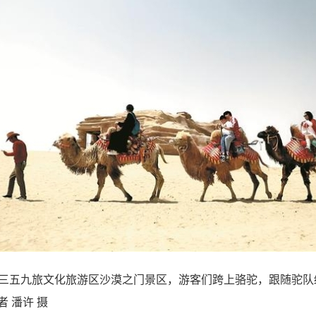
干·三五九旅文化旅游区沙漠之门景区，游客们跨上骆驼，跟随驼
 潘许 摄