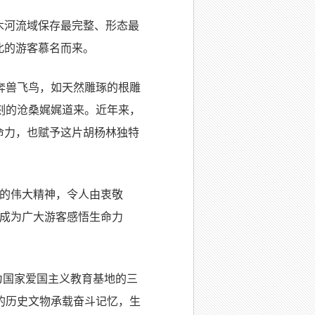
木河流域保存最完整、形态最
北的游客慕名而来。
奔兽飞鸟，如天然雕琢的根雕
刻的沧桑娓娓道来。近年来，
命力，也赋予这片胡杨林独特
洲的伟大精神，令人由衷敬
更成为广大游客感悟生命力
为国家爱国主义教育基地的三
的历史文物承载奋斗记忆，生