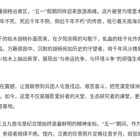
睡胡杨谷景区，“五一”假期同样迎来旅游高峰。这片被誉为塔里
千年不死、死后千年不倒、倒后千年不朽”的传奇，吸引着天南海
千的枯木胡杨扑面而来，在夕阳余晖的勾勒下，虬曲的枝干化作
临，万籁俱寂中，沉默的胡杨宛如历史的守望者，将千年风沙镌
少枯木上抽出新芽，展现出“与命运抗争、与环境斗争”的顽强生
实在震撼，让我联想到兵团人屯垦戍边、艰苦奋斗，把荒漠变绿
道。如今，这里不仅是摄影爱好者的天堂、生态研究者的课堂，
育基地。
，三五九旅屯垦纪念馆始终是最鲜明的精神坐标。“五一”期间，作
，参观者络绎不绝。馆内，泛黄的珍贵照片定格往昔岁月，斑驳