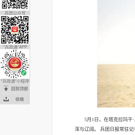
兵团公众号
"兵政通"APP
"兵政通"小程序
回到顶部
收缩
5月1日，在塔克拉玛
浑与辽阔。 兵团日报常驻记者