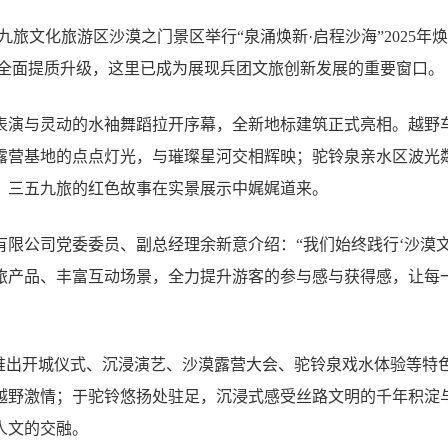
九旅文化旅游区沙漠之门景区举行“泉涌焕新·启程沙海”2025
过全面提质升级，这里已成为展现兵团文旅创新发展的重要窗口。
表演与灵动的水袖舞蹈拉开序幕，全新地标建筑正式亮相。越野
露营基地的点点灯光，与璀璨星河交相辉映；驼铃泉亲水区波光
，三五九旅的红色故事在实景展示中娓娓道来。
有限公司党委委员、副总经理余新意介绍：“我们始终践行‘沙漠文
旅产品、丰富互动场景，全力提升游客的参与感与获得感，让每
还推出开城仪式、沉浸演艺、沙漠露营大会、驼铃泉戏水体验等特
越野激情；于驼铃悠扬处驻足，沉浸式感受丝路文明的千年积淀
人文的交融。