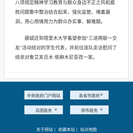
八项规定精神学习教育与群众身边不正之风和腐
败问题集中整治结合起来，强化监管、堵塞漏
洞，用心用情用力为群众办实事、解难题。
薛斌还到塔里木大学看望参加“三进两联一交
友”活动结对的学生代表，并前往连队走访慰问了
结亲对象艾亥旦木·依麻木尼亚孜一家。
中央政府门户网站
各省市政府
兵团政务
师市政务
关于网站
|
收藏本站
|
站点地图