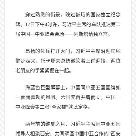
穿过熟悉的街景，驶过巍峨的国家独立纪念
碑。17日下午4时许，习近平主席的车队抵达第二
届中国—中亚峰会会场——阿斯塔纳独立宫。
昂扬的礼兵打开大门，习近平主席沿迎宾毯
健步走来，托卡耶夫总统微笑着上前迎接，两位
老朋友的手紧紧握在一起。
海蓝色巨型屏幕上，中国同中亚五国国旗如
一面面飘动的风帆。六国元首并肩而立，中国—
中亚峰会第二张“全家福”就此定格。
两年前的维夏之月，习近平主席同中亚五国
领导人相聚西安，共同擘画中国中亚合作的“西安