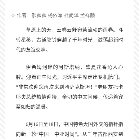
作者：郝薇薇 杨依军 杜尚泽 孟祥麟
草原上的天，云卷云舒宛若流动的画卷。斗
转星移，古道驼铃穿越了千年时光，激荡起新时
代的友谊交响。
伊希姆河畔的阿斯塔纳，盛夏花香沁人心
脾。迎着正午阳光，习近平主席走出专机舱门。
“非常欢迎您再次来到哈萨克斯坦！”老朋友托卡
耶夫总统热情迎接，亲切的中文问候，传递着宾
至如归的温暖。
6月16日至18日，中国特色大国外交的指针指
向新一轮“中国—中亚时间”。从千年古都西安到