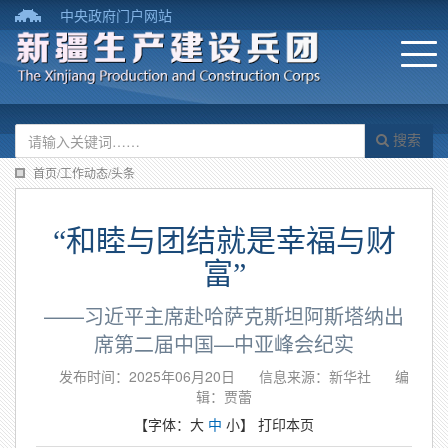
中央政府门户网站
搜索
首页/工作动态/头条
“和睦与团结就是幸福与财
富”
——习近平主席赴哈萨克斯坦阿斯塔纳出
席第二届中国—中亚峰会纪实
发布时间：2025年06月20日
信息来源：新华社
编
辑：贾蕾
【字体：
大
中
小
】
打印本页