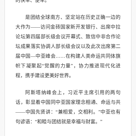
的快车、便车。
是团结全球南方、坚定站在历史正确一边的
大作为——访问金砖国家新开发银行、出席中拉
论坛第四届部长级会议开幕式、致信中非合作论
坛成果落实协调人部长级会议以及此次出席第二
届中国—中亚峰会……在构建人类命运共同体旗
帜下凝聚起“觉醒的力量”，协力推进现代化进
程，携手建设更美好世界。
阿斯塔纳峰会上，习近平主席引用的两句
话，彰显着中国同中亚国家理念相通、命运与共
——中国先贤讲：“兼相爱，交相利。”中亚也有
句谚语：“和睦与团结就是幸福与财富。”