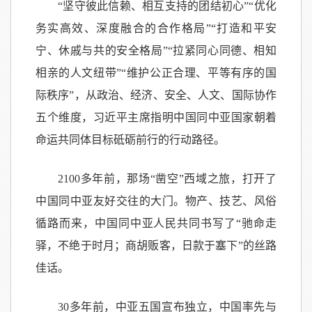
“坚守彼此信赖、相互支持的团结初心”“优化
务实高效、深度融合的合作格局”“打造和平安
宁、休戚与共的安全格局”“拉紧同心同德、相知
相亲的人文纽带”“维护公正合理、平等有序的国
际秩序”，从政治、经济、安全、人文、国际协作
五个维度，习近平主席指明中国同中亚国家朝着
命运共同体目标砥砺前行的行动路径。
2100多年前，那场“凿空”西域之旅，打开了
中国同中亚友好交往的大门。物产、技艺、风俗
循路而来，中国同中亚人民共同书写了“驰命走
驿，不绝于时月；商胡贩客，日款于塞下”的丝路
佳话。
30多年前，中亚五国宣布独立，中国率先与