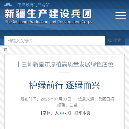
中央政府门户网站
搜索
十三师新星市厚植高质量发展绿色底色
——
护绿前行 逐绿而兴
发布时间：2025年07月03日
信息来源：兵团日报
编辑：兰君
【字体：
大
中
小
】
打印本页