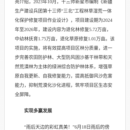
亮介绍，2023年10月，十三师新星市编制《新疆
生产建设兵团第十三师“三北”工程林草湿荒一体
化保护修复项目作业设计》，项目建设期为2024
年至2026年，建设内容为退化林修复5.72万亩，
中幼林抚育1.75万亩，退化草原修复1.01万亩。该
项目的实施，将有效提高项目区林分质量，进一
步完善农田防护林、大型防风固沙基干林带和天
然荒漠林为主体的绿洲综合防护林体系，增强草
原自我更新、自我修复能力，提高抵御风沙危害
能力，抑制荒漠化沙化进程，筑牢项目区生态安
全屏障。
实现多赢发展
“雨后天边的彩虹真美！”6月18日雨后的傍