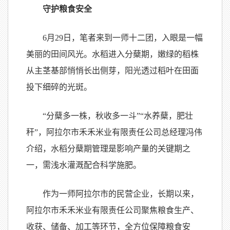
守护粮食安全
6月29日，笔者来到一师十二团，入眼是一幅
美丽的田间风光。水稻进入分蘖期，嫩绿的稻株
从主茎基部悄悄长出侧芽，阳光透过稻叶在田面
投下细碎的光斑。
“分蘖多一株，秋收多一斗”“水养蘖，肥壮
秆”，阿拉尔市禾禾米业有限责任公司总经理冯伟
介绍，水稻分蘖期管理是影响产量的关键期之
一，需浅水灌溉配合科学施肥。
作为一师阿拉尔市的民营企业，长期以来，
阿拉尔市禾禾米业有限责任公司聚焦粮食生产、
收获、储备、加工等环节，全方位保障粮食安