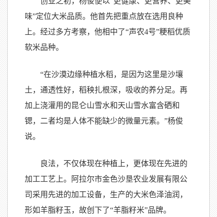
创业之初，杨俊便以“更健康、更营养、更美
味”定位大米品质。他首先把重点放在选用良种
上。经过多方考察，他相中了“声农4号”粳稻优质
软米品种。
“在沙漠边缘种植水稻，是因为这里是沙壤
土，通透性好，稻秧扎根深，吸收的养分足。再
加上浇灌用的昆仑山雪水和天山雪水富含硒和
锶，二者均是人体不能缺少的微量元素。”杨俊
说。
良法，不仅体现在种植上，更体现在先进的
加工工艺上。阿拉尔市金色沙垦农业发展有限公
司采用先进的加工设备，生产的大米色泽油润，
形如羊脂籽玉，故创下了“羊脂籽米”品牌。