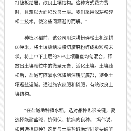
打破板结层，改良土壤结构。这种方式费力费
时，且难以大面积改良土壤。我们采用深耕粉碎
松土技术，使这些问题迎刃而解。”
种植水稻前，该公司用深耕粉碎松土机深耕
60厘米，将土壤板结块横切旋磨粉碎成颗粒粉末
状，将上中下土层的20%土壤垂直均匀混合，释
放出土壤颗粒中的微量元素，活化土壤。土壤疏
松后，盐碱可随灌水沉降到深耕层底部，避免土
壤返盐返碱。通过施农家肥和磷肥，有效改良土
壤结构。
“在盐碱地种植水稻，选对品种也很关键，要
选择能耐盐碱，抗倒伏、抗病的良种。”冯伟说。
如何选择良种？这是与土壤盐碱治理同步要破解