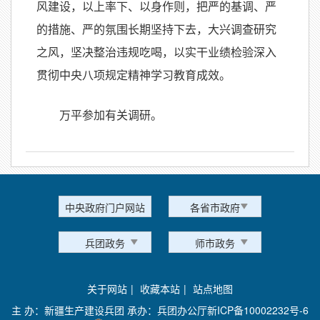
风建设，以上率下、以身作则，把严的基调、严
的措施、严的氛围长期坚持下去，大兴调查研究
之风，坚决整治违规吃喝，以实干业绩检验深入
贯彻中央八项规定精神学习教育成效。
万平参加有关调研。
中央政府门户网站
各省市政府
兵团政务
师市政务
关于网站
|
收藏本站
|
站点地图
主 办：新疆生产建设兵团 承办：兵团办公厅
新ICP备10002232号-6