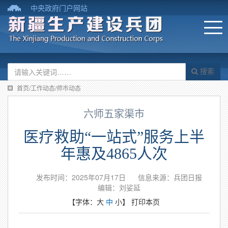
中央政府门户网站
搜索
首页/工作动态/师市动态
六师五家渠市
医疗救助“一站式”服务上半
年惠及4865人次
发布时间：2025年07月17日
信息来源：​兵团日报
编辑：刘娑延
【字体：
大
中
小
】
打印本页