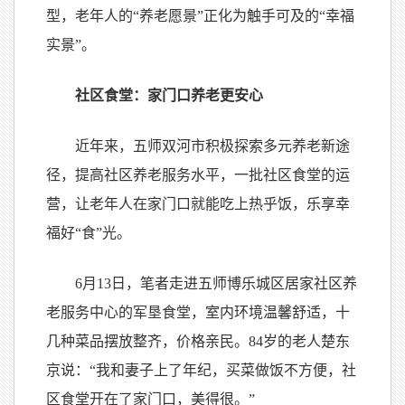
型，老年人的“养老愿景”正化为触手可及的“幸福
实景”。
社区食堂：家门口养老更安心
近年来，五师双河市积极探索多元养老新途
径，提高社区养老服务水平，一批社区食堂的运
营，让老年人在家门口就能吃上热乎饭，乐享幸
福好“食”光。
6月13日，笔者走进五师博乐城区居家社区养
老服务中心的军垦食堂，室内环境温馨舒适，十
几种菜品摆放整齐，价格亲民。84岁的老人楚东
京说：“我和妻子上了年纪，买菜做饭不方便，社
区食堂开在了家门口，美得很。”