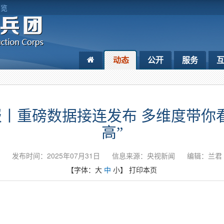
浏览
动态
公开
服务
丨重磅数据接连发布 多维度带你
高”
发布时间：2025年07月31日
信息来源：央视新闻
编辑：兰君
【字体：
大
中
小
】
打印本页