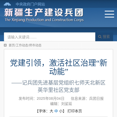
中央政府门户网站
搜索
首页/工作动态/师市动态
党建引领，激活社区治理“新
动能”
——记兵团先进基层党组织七师天北新区
英华里社区党支部
发布时间：2025年08月04日
信息来源：兵团日报
编辑：刘娑延
【字体：
大
中
小
】
打印本页