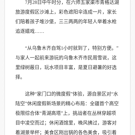
7月28日中午时分，在六师五家渠市青格达湖
旅游度假区沙滩上，彩色遮阳伞连成一片，家长
们陪着孩子堆沙堡，三三两两的年轻人举着水枪
追逐嬉戏……
“从乌鲁木齐自驾1小时就到了，特别方便。”
与家人一起前来游玩的乌鲁木齐市民周雪说，这
里绿树蔽日，玩水项目丰富，是夏日避暑的好选
择。
这种“家门口的微度假”体验，源自景区对“水
陆空”休闲度假新场景的精心布局：全疆首个高空
极限综合体“青湖高塔”上，挑战者在丛林穿越项
目中凌空而过；休闲酒馆里，晚风拂过，游客对
着湖景举杯；美食区刚出锅的各色美食，吸引着