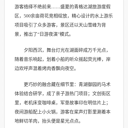
游客络绎不绝前来……盛夏的青格达湖旅游度假
区，500余亩荷花竞相绽放，精心设计的水上游乐
项目吸引了众多游客，景区还以天山雪峰为背
景，推出了“日游夜演”模式。
夕阳西沉，舞台灯光在湖面碎成万千光点，
随着音乐响起，划着小船的听众摇起荧光棒，岸
边欢呼声混着烤肉香飘向夜空。
更巧妙的融合藏在细节里：青湖御园的马术
体验结合研学，成了亲子游热门项目；文创街区
里，老机床变咖啡桌，军垦故事印在明信片上；
夜间游船配上小火锅，游客在桨声灯影里涮着本
地鲜切羊肉，抬头便是星光点点。