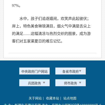
97%。
水中，孩子们追逐嬉闹，欢笑声此起彼伏；
岸上，特色美食琳琅满目，烟火气中满是舌尖上
的满足……这幅清凉与热烈交织的图景，成为游
客们对五家渠夏日的难忘记忆。
中央政府门户网站
各省市政府
兵团政务
师市政务
关于网站
|
收藏本站
|
站点地图
主 办：新疆生产建设兵团 承办：兵团办公厅
新ICP备10002232号-6