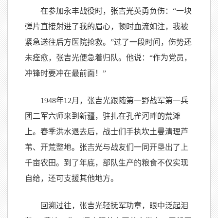
在参加永丰战役时，张吉光英勇负伤：“一块
弹片直接射进了我的眉心，顿时血流如注，我被
紧急送往后方医院抢救。”过了一段时间，伤势还
未痊愈，张吉光便急着归队。他说：“作为党员，
冲锋时要冲在最前面！”
1948年12月，张吉光跟随第一野战军第一兵
团二军六师来到新疆，驻扎在孔雀河畔的荒滩
上。春季洪水退去后，战士们手执坎土曼清理芦
苇、开荒整地。张吉光与战友们一同开垦出了上
千亩农田。到了年底，部队生产的粮食不仅实现
自给，还可支援其他地方。
回溯过往，张吉光轻抚军功章，眼中泛起泪