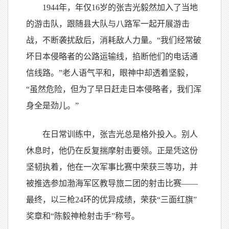
1944年，年仅16岁的张吉光毅然加入了当地
的游击队，跟随县大队与八路军一起开展游击
战，不断袭扰敌后，消耗敌人力量。“我们经常破
坏日本侵略者的公路运输线，掐断他们的电话通
信线路。”老人语气平和，眼神中却透着坚毅，
“虽然危险，但为了早日赶走日本侵略者，我们浑
身全是劲儿。”
在日常训练中，张吉光总是格外投入。别人
休息时，他仍在反复揣摩射击要领。正是凭这份
坚韧执着，他在一次军事比赛中荣获三等功，并
被推选参加渤海军区教导旅二团的射击比赛——
最终，以三枪24环的优异成绩，荣获“三面红旗”
奖章和“陈毅神枪射击手”称号。