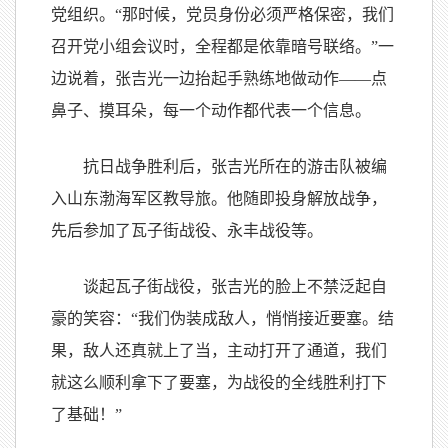
党组织。“那时候，党员身份必须严格保密，我们
召开党小组会议时，全程都是依靠暗号联络。”一
边说着，张吉光一边抬起手熟练地做动作——点
鼻子、摸耳朵，每一个动作都代表一个信息。
抗日战争胜利后，张吉光所在的游击队被编
入山东渤海军区教导旅。他随即投身解放战争，
先后参加了瓦子街战役、永丰战役等。
谈起瓦子街战役，张吉光的脸上不禁泛起自
豪的笑容：“我们伪装成敌人，悄悄接近要塞。结
果，敌人还真就上了当，主动打开了通道，我们
就这么顺利拿下了要塞，为战役的全线胜利打下
了基础！”