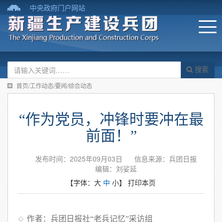
中央政府门户网站
搜索
首页/工作动态/要闻/综合动态
“作为党员，冲锋时要冲在最
前面！”
发布时间：2025年09月03日
信息来源：兵团日报
编辑：刘娑延
【字体：
大
中
小
】
打印本页
作者：兵团日报社“老兵记忆”采访组