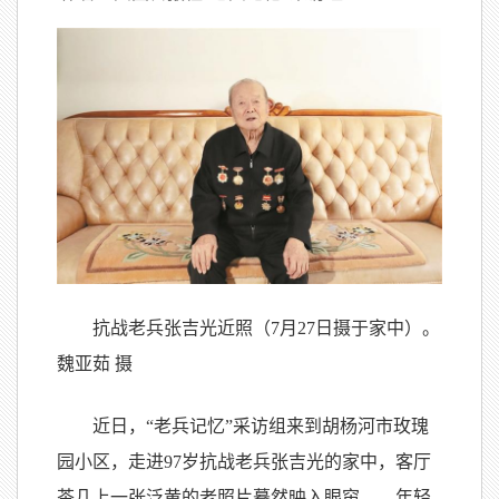
抗战老兵张吉光近照（7月27日摄于家中）。
魏亚茹 摄
近日，“老兵记忆”采访组来到胡杨河市玫瑰
园小区，走进97岁抗战老兵张吉光的家中，客厅
茶几上一张泛黄的老照片蓦然映入眼帘——年轻