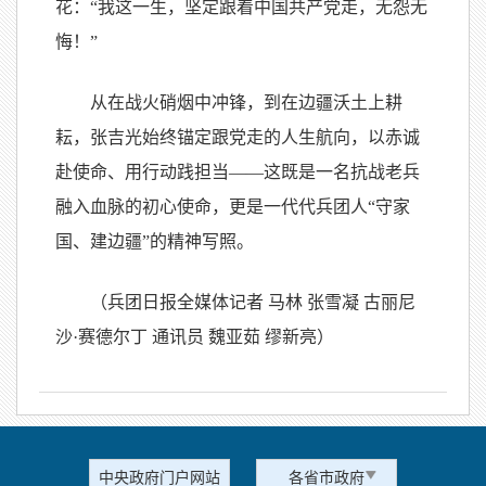
花：“我这一生，坚定跟着中国共产党走，无怨无
悔！”
从在战火硝烟中冲锋，到在边疆沃土上耕
耘，张吉光始终锚定跟党走的人生航向，以赤诚
赴使命、用行动践担当——这既是一名抗战老兵
融入血脉的初心使命，更是一代代兵团人“守家
国、建边疆”的精神写照。
（兵团日报全媒体记者 马林 张雪凝 古丽尼
沙·赛德尔丁 通讯员 魏亚茹 缪新亮）
中央政府门户网站
各省市政府