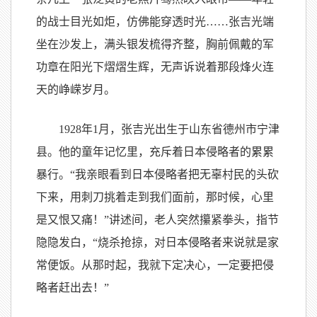
的战士目光如炬，仿佛能穿透时光……张吉光端
坐在沙发上，满头银发梳得齐整，胸前佩戴的军
功章在阳光下熠熠生辉，无声诉说着那段烽火连
天的峥嵘岁月。
1928年1月，张吉光出生于山东省德州市宁津
县。他的童年记忆里，充斥着日本侵略者的累累
暴行。“我亲眼看到日本侵略者把无辜村民的头砍
下来，用刺刀挑着走到我们面前，那时候，心里
是又恨又痛！”讲述间，老人突然攥紧拳头，指节
隐隐发白，“烧杀抢掠，对日本侵略者来说就是家
常便饭。从那时起，我就下定决心，一定要把侵
略者赶出去！”