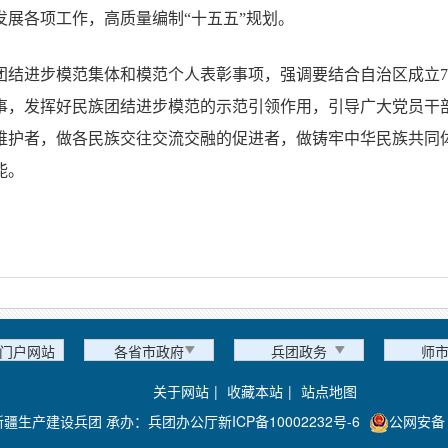
发展各项工作，高质量编制“十五五”规划。
团结进步模范集体和模范个人表彰事项，强调要结合自治区成立7
事，发挥好民族团结进步模范的示范引领作用，引导广大党员干
维护者，做各民族交往交流交融的促进者，做铸牢中华民族共同
能。
。
门户网站
各省市政府
兵团政务
师
关于网站
|
收藏本站
|
站点地图
新疆生产建设兵团 承办：兵团办公厅
新ICP备10002232号-6
公网安备 6