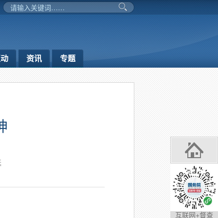
互动
资讯
专题
神
延
互联网+督查