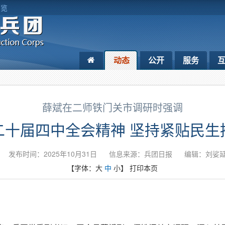
浏览
动态
公开
服务
薛斌在二师铁门关市调研时强调
二十届四中全会精神 坚持紧贴民生
发布时间：2025年10月31日
信息来源：兵团日报
编辑：刘娑
【字体：
大
中
小
】
打印本页