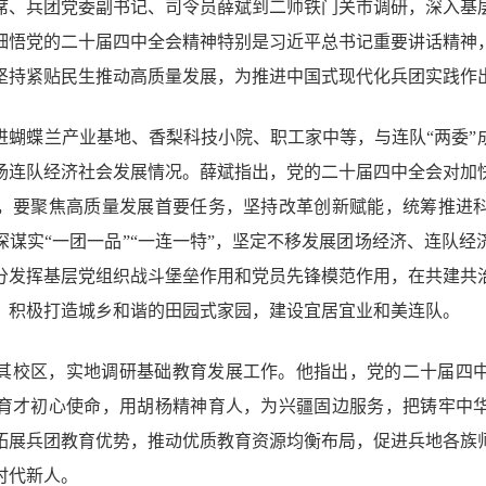
副主席、兵团党委副书记、司令员薛斌到二师铁门关市调研，深入基
细悟党的二十届四中全会精神特别是习近平总书记重要讲话精神
坚持紧贴民生推动高质量发展，为推进中国式现代化兵团实践作
进蝴蝶兰产业基地、香梨科技小院、职工家中等，与连队“两委”
场连队经济社会发展情况。薛斌指出，党的二十届四中全会对加
，要聚焦高质量发展首要任务，坚持改革创新赋能，统筹推进
深谋实“一团一品”“一连一特”，坚定不移发展团场经济、连队经
分发挥基层党组织战斗堡垒作用和党员先锋模范作用，在共建共
，积极打造城乡和谐的田园式家园，建设宜居宜业和美连队。
其校区，实地调研基础教育发展工作。他指出，党的二十届四
育才初心使命，用胡杨精神育人，为兴疆固边服务，把铸牢中
拓展兵团教育优势，推动优质教育资源均衡布局，促进兵地各族
时代新人。