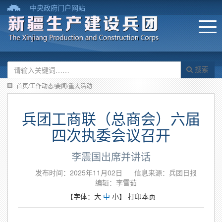
中央政府门户网站
搜索
首页/工作动态/要闻/重大活动
兵团工商联（总商会）六届
四次执委会议召开
李震国出席并讲话
发布时间：2025年11月02日
信息来源：兵团日报
编辑：李雪茹
【字体：
大
中
小
】
打印本页