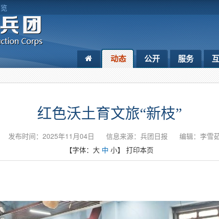
浏览
动态
公开
服务
红色沃土育文旅“新枝”
发布时间：2025年11月04日
信息来源：兵团日报
编辑：李雪
【字体：
大
中
小
】
打印本页