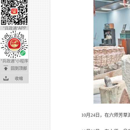
"兵政通"APP
"兵政通"小程序
回到顶部
收缩
10月24日，在六师芳