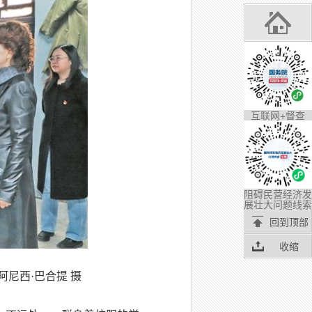
互联网+督查
阻碍民营经济发
展壮大问题线索
回到顶部
收缩
尼西·巴合提 摄