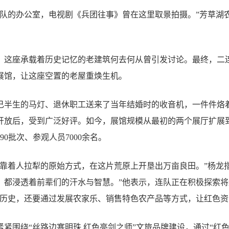
连队的办公室，电视剧《兵团往事》曾在这里取景拍摄。”芳草湖
址后，这座承载着历史记忆的老建筑何去何从曾引发讨论。最终，二
展馆，让这座空置的老屋重焕生机。
己半生的马灯、退休职工送来了当年结婚时的收音机，一件件烙
对外开放后，受到广泛好评。如今，展馆规模从最初的两个展厅扩展
0批次、参观人员7000余名。
设者靠着人拉犁的原始方式，在这片荒原上开垦出万亩良田。”杨龙
，都浸透着前辈们的汗水与智慧。”他表示，连队正在积极探索
解历史，还要通过发展农家乐、销售特色农产品等方式，让红色资
紧围绕“丝路边塞明珠 红色亮剑之师”文旅品牌建设，通过“红色游