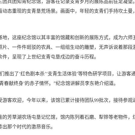
一〇三团兵团知青纪念馆，游客在记录支青岁月的展陈品前驻足凝望
看动态重现的支青垦荒场景。画面中，年轻的支青们手持坎土曼
基地，这座纪念馆以其丰富的馆藏和创新的展陈方式，成为六师
照片、一件件斑驳的农具、一组组生动的雕塑，无声诉说着那段
00余件，呈现了上世纪支青屯垦戍边的奋斗历程。
们推出了‘红色剧本杀’‘支青生活体验’等特色研学项目，让游客
青春献终身’的赤子情怀。”纪念馆讲解员李东艳介绍道。
游客欢迎，今年以来，该馆已累计接待团队99批次，接待参观近4
连的芳草湖农场屯垦记忆馆，馆内陈列着石磨、犁铧等老物件，
传出那个时代的激昂音乐。