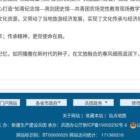
心打造“知青纪念馆—亮剑团史馆—共青团农场党性教育现场教学
文化资源，又带动了当地旅游经济发展，实现了文化传承与经济
辛；传承精神，更觉使命在肩。
记忆，如同播撒在新时代的种子，在文旅融合的春风细雨滋润下
门户网站
各省市政府
兵团政务
师
关于网站
|
收藏本站
|
站点地图
主 办：新疆生产建设兵团 承办：兵团办公厅
新ICP备10002232号-6
公
网站标识码：BT00000020 网站访问统计：
171360216