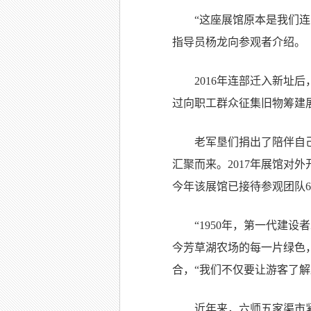
“这座展馆原本是我们
指导员杨龙向参观者介绍。
2016年连部迁入新
过向职工群众征集旧物筹建
老军垦们捐出了陪伴自
汇聚而来。2017年展馆
今年该展馆已接待参观团队69
“1950年，第一代建
今芳草湖农场的每一片绿色
合，“我们不仅要让游客了
近年来，六师五家渠市紧