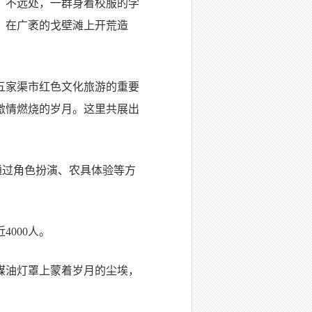
。不远处，一群身着校服的学
，在广袤的戈壁滩上开荒造
五家渠市红色文化旅游的重要
激情燃烧的岁月。这里共展出
通过角色扮演、农具体验等方
000人。
煤油灯罩上蒙着岁月的尘埃，