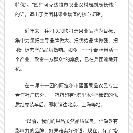
特优’。”四师可克达拉市农业农村局副局长韩海
的话，道出了兵团林果业增值的核心逻辑。
近年来，兵团以加快打造果业品牌为目标，
集中力量把主导品牌做大、把优势品牌做强、把
地理标志产品品牌做响。如今，“一个商标带活一
个产业、致富一方群众”的案例，已在兵团遍地开
花。
在一师十一团的阿拉尔市蜜园果品农民专业
合作社厂房外，一箱箱印有“塔里木河”标识的优
质红枣装车后，即将销往北京、上海等地。
“以前，我们的果品虽然品质优良，但缺乏有
影响力的品牌，好果难卖好价钱。现在，有了‘塔