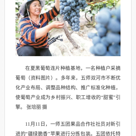
在夏黑葡萄连片种植基地，一名种植户采摘
葡萄（资料图片）。多年来，五师双河市不断优
化产业布局、调整品种结构、推广标准化种植，
使葡萄产业成为乡村振兴、职工增收的“甜蜜”引
擎。 张培丽 摄
11月11日，一师五团果品合作社社员对新引
进的“疆绿脆香”苹果进行分拣包装。五团依托特