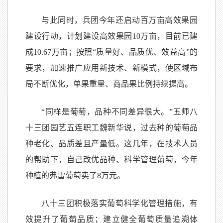
与此同时，兵团今年还启动百万亩高效果园
建设行动，计划建设高效果园10万亩，目前已建
成10.67万亩；按照“质量好、品质优、效益高”的
要求，加速推广应用新技术、新模式，使区域布
局不断优化，单果重量、商品果比例持续提高。
“同样是葡萄，品种不同差异很大。”五师八
十三团园艺五连职工魏新华说，过去种的葡萄品
种老化、品质差且产量低。这几年，在技术人员
的帮助下，自己改优品种、科学管理葡萄，今年
种植的弗雷葡萄卖了8万元。
八十三团积极落实葡萄科学化管理措施，有
效提升了葡萄品质；建立健全葡萄质量追溯体