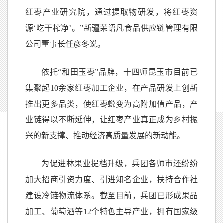
红枣产业研究院，通过提取物研发，将红枣资
源‘吃干榨净’。”新疆茉语凡食品供应链管理有限
公司董事长任彦冬说。
依托“和田玉枣”品牌，十四师昆玉市目前已
集聚起10余家红枣加工企业，在产品研发上创新
推出更多品类，使红枣蜕变为高附加值产品，产
业链得以不断延伸，让红枣产业真正成为乡村振
兴的新支撑、推动经济高质量发展的新动能。
为促进林果业提档升级，兵团各师市还纷纷
加大招商引资力度、引进知名企业，扶持合作社
建设冷链物流体系。截至目前，兵团已形成果品
加工、葡萄酒等12个特色主导产业，拥有国家级