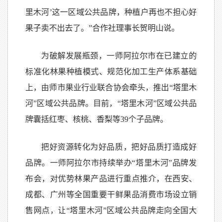
里木河’这一区域公共品牌，种植户再也不担心好
果子卖不出去了。”合作社理事长贺明山说。
为破解发展瓶颈，一师阿拉尔市在已建立的
标准化林果种植模式、规范化加工生产体系基础
上，由师市果业行业联合协会牵头，推出“塔里木
河”区域公共品牌。目前，“塔里木河”区域公共品
牌囊括红枣、核桃、香梨等39个子品牌。
把好资源转化为好品质，把好品质打造成好
品牌。一师阿拉尔市持续举办“塔里木河”品牌发
布会，对优势林果产品进行重点推介，在西安、
成都、广州等全国重要干鲜果品消费市场设立销
售网点，让“塔里木河”区域公共品牌走向全国大