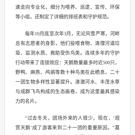
速走向专业化，细分为喂养、巡逻、宣传、环保
等小组，还制定了详细的排班表和守护规范。
每年10月底至次年3月，无论风雪严寒，河畔
总有志愿者的身影，他们投喂食物、清理河道垃
圾、监测水质、救助受伤鸟类。连续多年的守护
行动带来了连锁效应：天鹅数量最多时近500只，
野鸭、麻燕、鸬鹚等数十种鸟类在此栖息，二十
一团生物多样性显著提升。清澈河水、丰茂水草
与成群飞鸟构成的生态画卷，成为这里最具感染
力的名片。
“过去冬天，团场外来的人很少，现在，‘观
赏天鹅’成了游客来到二十一团的重要原因。”葛