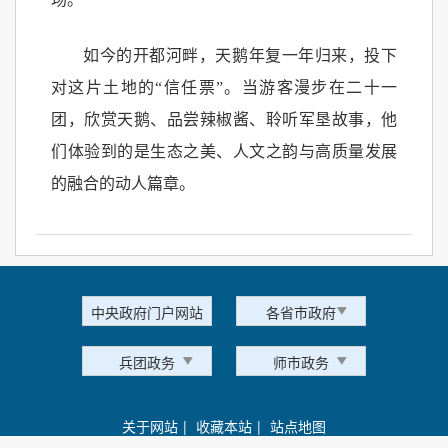
如今的开都河畔，天鹅年复一年归来，投下
对这片土地的“信任票”。当游客漫步在二十一
团，欣赏天鹅、品尝辣椒酱、聆听军垦故事，他
们体验到的是生态之美、人文之韵与高质量发展
的融合的动人篇章。
中央政府门户网站
各省市政府
兵团政务
师市政务
关于网站
|
收藏本站
|
站点地图