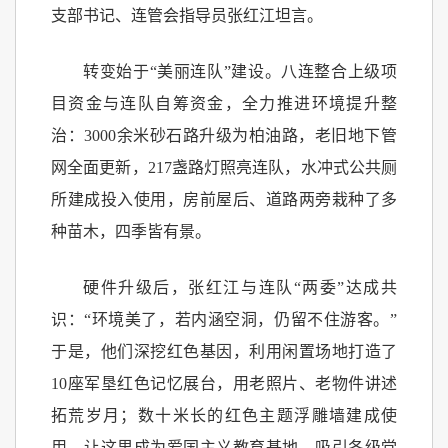
支部书记、连管会指导员张红江坦言。
转变始于“美丽连队”建设。八连整合上级项
目资金与连队自筹资金，全力推进环境提升整
治：3000余米砂石路升级为柏油路，老旧地下管
网全面更新，217盏路灯照亮连队，水冲式公共厕
所建成投入使用，房前屋后、道路两旁栽种了多
种苗木，四季皆有景。
硬件升级后，张红江与连队“两委”达成共
识：“环境美了，若内涵空洞，仍留不住游客。”
于是，他们深挖红色基因，利用闲置场地打造了
10座军垦红色记忆展台，用老照片、老物件讲述
拓荒岁月；数十米长的红色主题浮雕墙建成使
用，让这里成为爱国主义教育基地，吸引各级党