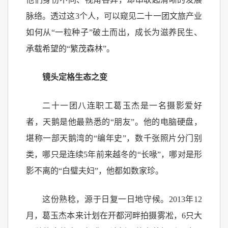
脉络。透过这3个人，可以窥见二十一团文旅产业
如何从“一粒种子”破土而出，成长为滋养民生、
承载希望的“繁茂森林”。
镜头定格生态之变
二十一团八连职工葛玉杰是一名摄影爱好
者，天鹅是他最熟悉的“朋友”。他的电脑硬盘，
堪称一部天鹅湾的“编年史”，数千张照片分门别
类，哪只是连续5年前来越冬的“长喙”，哪对是形
影不离的“白璧夫妇”，他都如数家珍。
这份熟稔，源于日复一日地守候。2013年12
月，葛玉杰本来计划在开都河畔拍摄雾凇，6只大