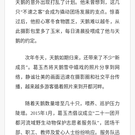
天鹅的意外出现打乱了计划。他未曾想到，这几
只“不速之客”会成为撬动团场发展的支点。惊喜
过后，他担心寒冬食物匮乏，天鹅难以越冬，从
此摄影包里多了玉米，每日清晨投喂成了他与天
鹅的约定。
次年冬天，天鹅如期归来，还带来了不少“新
成员”。葛玉杰将天鹅雪中嬉戏的照片分享到网
络，静谧壮美的画面迅速在摄影圈和社交平台传
播，越来越多游客循着照片来到开都河畔。
随着天鹅数量增至几十只，喂养、巡护压力
陡增。2015年1月，葛玉杰倡议成立“二十一团开
都河流域野生动物保护志愿者服务队”，团场干
部、职工、教师及爱心人士纷纷响应。服务队迅