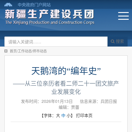
中央政府门户网站
搜索
首页/工作动态/师市动态
天鹅湾的“编年史”
——从三位亲历者看二师二十一团文旅产
业发展变化
发布时间：2026年01月13日
信息来源：兵团日报
编辑：贾蕾
【字体：
大
中
小
】
打印本页