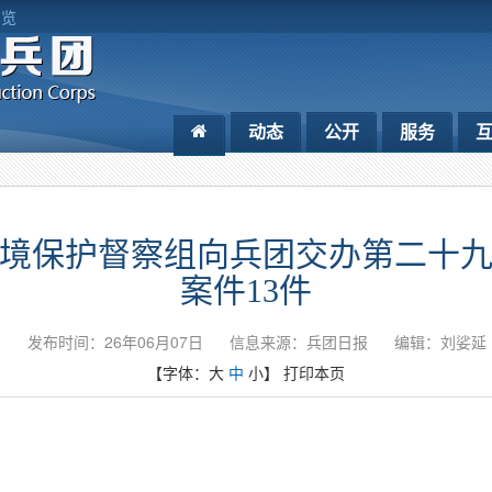
浏览
动态
公开
服务
境保护督察组向兵团交办第二十
案件13件
发布时间：26年06月07日
信息来源：​兵团日报
编辑：刘娑延
【字体：
大
中
小
】
打印本页