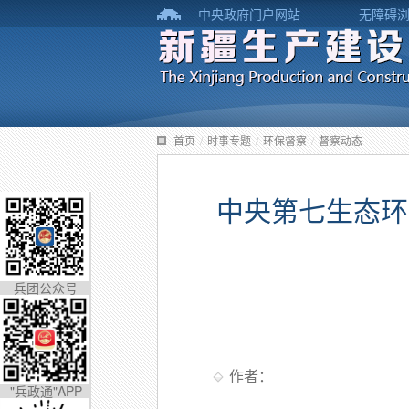
中央政府门户网站
无障碍
首页
/
时事专题
/
环保督察
/
督察动态
中央第七生态环
兵团公众号
作者：
"兵政通"APP