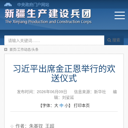
中央政府门户网站
搜索
首页/工作动态/头条
习近平出席金正恩举行的欢
送仪式
发布时间：2026年06月09日
信息来源：新华社
编
辑：刘娑延
【字体：
大
中
小
】
打印本页
作者：朱基钗 王超