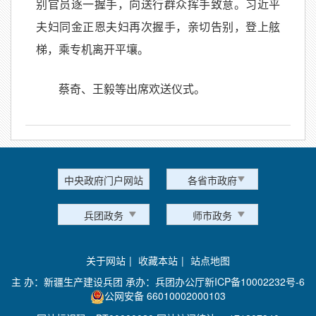
别官员逐一握手，向送行群众挥手致意。习近平
夫妇同金正恩夫妇再次握手，亲切告别，登上舷
梯，乘专机离开平壤。
蔡奇、王毅等出席欢送仪式。
中央政府门户网站
各省市政府
兵团政务
师市政务
关于网站
|
收藏本站
|
站点地图
主 办：新疆生产建设兵团 承办：兵团办公厅
新ICP备10002232号-6
公网安备 66010002000103