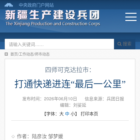
中央政府门户网站
搜索
首页/工作动态/师市动态
四师可克达拉市：
打通快递进连“最后一公里”
发布时间：2026年06月10日
信息来源：​兵团日报
编辑：刘娑延
【字体：
大
中
小
】
打印本页
作者：陆彦汝 邹梦媛