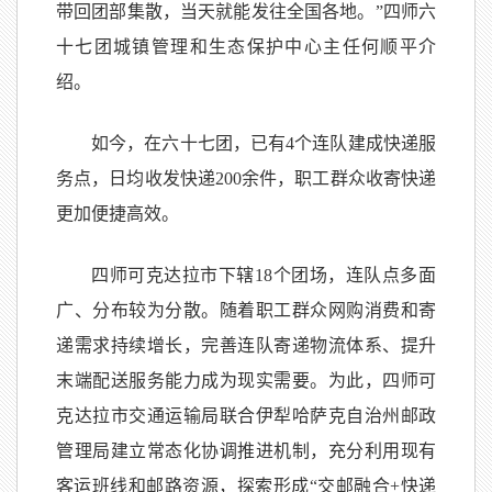
带回团部集散，当天就能发往全国各地。”四师六
十七团城镇管理和生态保护中心主任何顺平介
绍。
如今，在六十七团，已有4个连队建成快递服
务点，日均收发快递200余件，职工群众收寄快递
更加便捷高效。
四师可克达拉市下辖18个团场，连队点多面
广、分布较为分散。随着职工群众网购消费和寄
递需求持续增长，完善连队寄递物流体系、提升
末端配送服务能力成为现实需要。为此，四师可
克达拉市交通运输局联合伊犁哈萨克自治州邮政
管理局建立常态化协调推进机制，充分利用现有
客运班线和邮路资源，探索形成“交邮融合+快递