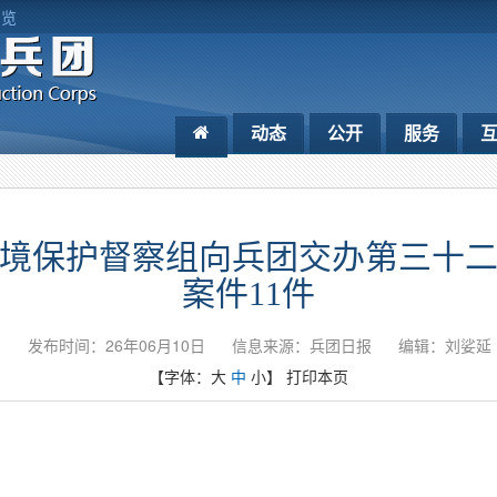
浏览
动态
公开
服务
境保护督察组向兵团交办第三十
案件11件
发布时间：26年06月10日
信息来源：兵团日报
编辑：刘娑延
【字体：
大
中
小
】
打印本页