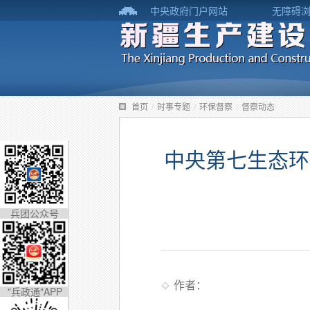
中央政府门户网站
无障碍
首页
/
时事专题
/
环保督察
/
督察动态
中央第七生态环
兵团公众号
作者：
"兵政通"APP