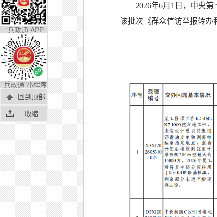
2026年6月1日，中
该批次《群众信访举报转办
"兵政通"APP
"兵政通"小程序
回到顶部
收缩