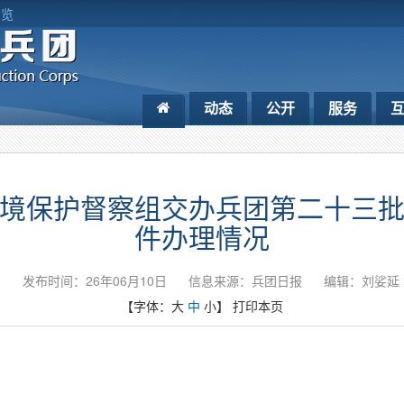
浏览
动态
公开
服务
境保护督察组交办兵团第二十三
件办理情况
发布时间：26年06月10日
信息来源：​兵团日报
编辑：刘娑延
【字体：
大
中
小
】
打印本页