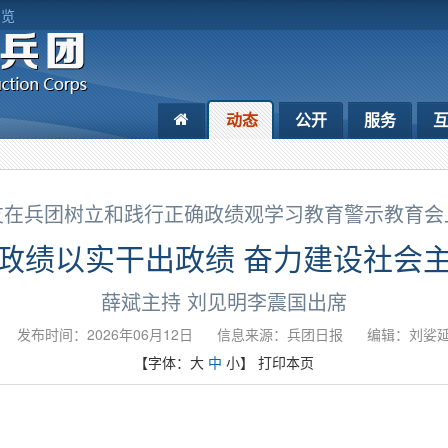
浏览
动态
公开
服务
友在兵团树立和践行正确政绩观学习教育警示教育会
政绩以实干出政绩 奋力建设社会
薛斌主持 刘见明李震国出席
发布时间：2026年06月12日
信息来源：​兵团日报
编辑：刘娑
【字体：
大
中
小
】
打印本页