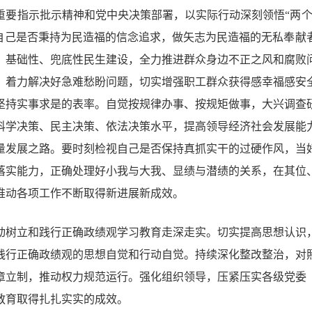
重要指示批示精神和党中央决策部署，以实际行动深刻领悟“两个
视自己是否秉持为民造福的信念追求，做矢志为民造福的无私奉献
、基础性、兜底性民生建设，全力推进群众身边不正之风和腐败
，着力解决好急难愁盼问题，切实增强职工群众获得感幸福感安
坚持实事求是的表率。自觉按规律办事、按规矩做事，大兴调查
科学决策、民主决策、依法决策水平，提高领导经济社会发展能
量发展之路。要时刻检视自己是否保持真抓实干的过硬作风，当
落实能力，正确处理好小我与大我、显绩与潜绩的关系，在其位
推动各项工作不断取得新进展新成效。
动树立和践行正确政绩观学习教育走深走实。切实提高思想认识
践行正确政绩观的思想自觉和行动自觉。持续深化整改整治，对
章立制，推动权力规范运行。强化组织领导，压紧压实各级党委
教育取得扎扎实实的成效。