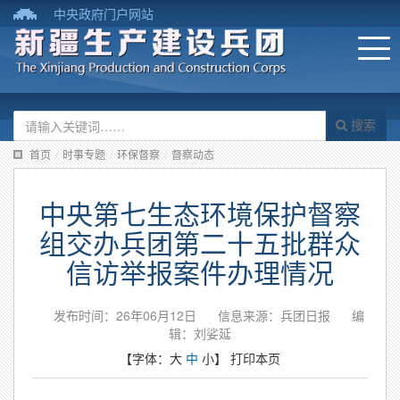
中央政府门户网站
搜索
首页
/
时事专题
/
环保督察
/
督察动态
中央第七生态环境保护督察
组交办兵团第二十五批群众
信访举报案件办理情况
发布时间：26年06月12日
信息来源：兵团日报
编
辑：刘娑延
【字体：
大
中
小
】
打印本页