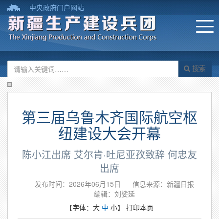
中央政府门户网站
搜索
第三届乌鲁木齐国际航空枢
纽建设大会开幕
陈小江出席 艾尔肯·吐尼亚孜致辞 何忠友
出席
发布时间：2026年06月15日
信息来源：新疆日报
编辑：刘娑延
【字体：
大
中
小
】
打印本页