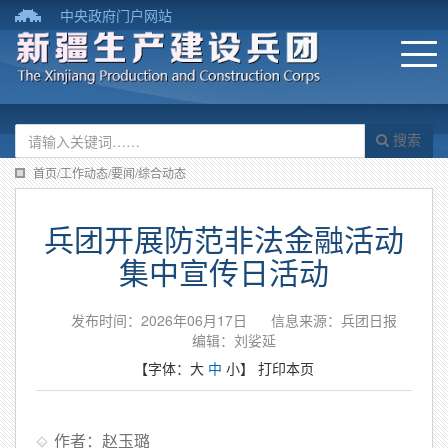
中央政府门户网站
搜索
首页/工作动态/要闻/综合动态
兵团开展防范非法金融活动
集中宣传日活动
发布时间：2026年06月17日
信息来源：​兵团日报
编辑：刘娑延
【字体：
大
中
小
】
打印本页
作者：赵玉璐