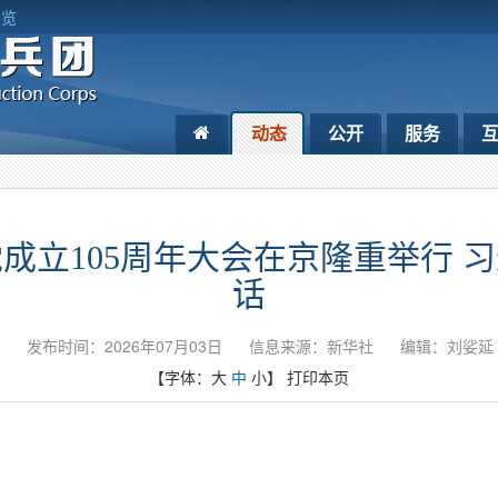
浏览
动态
公开
服务
成立105周年大会在京隆重举行 
话
发布时间：2026年07月03日
信息来源：新华社
编辑：刘娑延
【字体：
大
中
小
】
打印本页