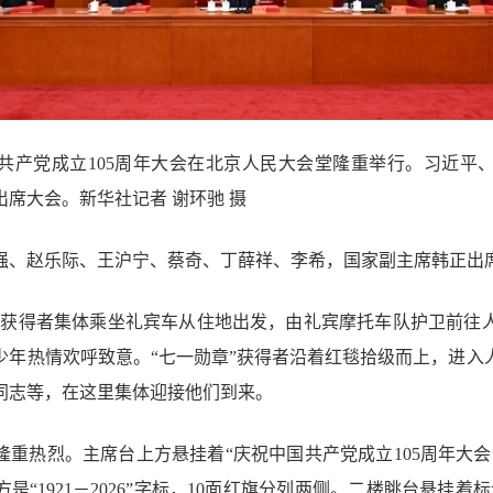
国共产党成立105周年大会在北京人民大会堂隆重举行。习近平
席大会。新华社记者 谢环驰 摄
强、赵乐际、王沪宁、蔡奇、丁薛祥、李希，国家副主席韩正出
章”获得者集体乘坐礼宾车从住地出发，由礼宾摩托车队护卫前往
少年热情欢呼致意。“七一勋章”获得者沿着红毯拾级而上，进入
同志等，在这里集体迎接他们到来。
隆重热烈。主席台上方悬挂着“庆祝中国共产党成立105周年大会
是“1921－2026”字标，10面红旗分列两侧。二楼眺台悬挂着