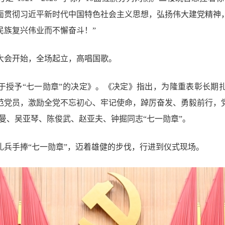
面贯彻习近平新时代中国特色社会主义思想，弘扬伟大建党精神
民族复兴伟业而不懈奋斗！”
祝大会开始，全场起立，高唱国歌。
于授予“七一勋章”的决定》。《决定》指出，为隆重表彰长期
范党员，激励全党不忘初心、牢记使命，踔厉奋发、勇毅前行，
曼、吴亚琴、陈俊武、赵亚夫、钟掘同志“七一勋章”。
礼兵手捧“七一勋章”，迈着雄健的步伐，行进到仪式现场。