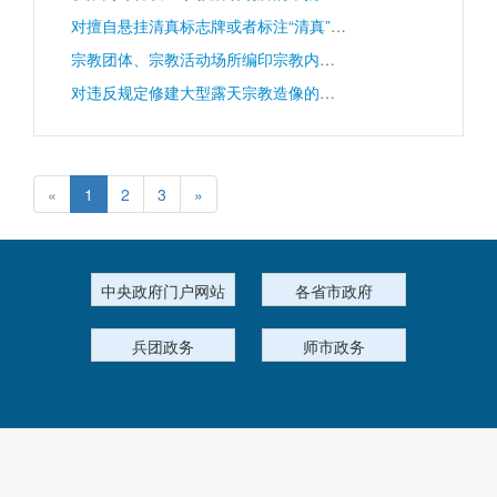
对擅自悬挂清真标志牌或者标注“清真”字样从事生产经营的处罚
宗教团体、宗教活动场所编印宗教内部资料性出版物、印刷宗教物品的审批
对违反规定修建大型露天宗教造像的处罚
«
1
2
3
»
中央政府门户网站
各省市政府
兵团政务
师市政务