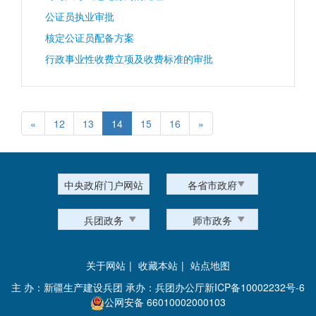
公证员执业审批
核定公证员配备方案
行政事业性收费立项及收费标准的审批
«
12
13
14
15
16
»
中央政府门户网站
各省市政府
兵团政务
师市政务
关于网站
|
收藏本站
|
站点地图
主 办：新疆生产建设兵团 承办：兵团办公厅
新ICP备10002232号-6
公网安备 66010002000103