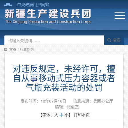
中央政府门户网站
搜索
首页
/
行政处罚
对违反规定，未经许可，擅
自从事移动式压力容器或者
气瓶充装活动的处罚
发布时间：18年07月16日
信息来源：兵团办公厅
编辑：张俊杰
【字体：
大
中
小
】
打印本页