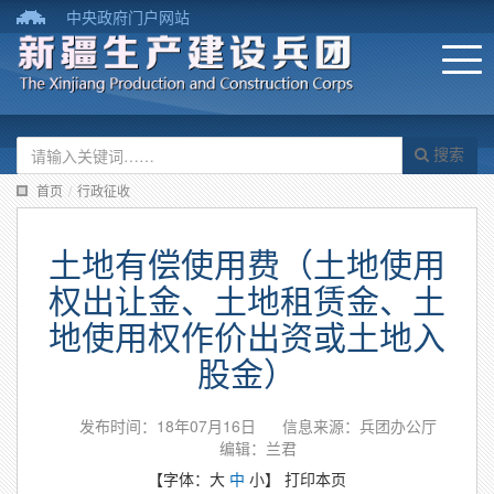
中央政府门户网站
搜索
首页
/
行政征收
土地有偿使用费（土地使用
权出让金、土地租赁金、土
地使用权作价出资或土地入
股金）
发布时间：18年07月16日
信息来源：兵团办公厅
编辑：兰君
【字体：
大
中
小
】
打印本页