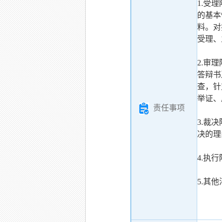
1.受
的基本
料。对
受理、
2.审
答辩书
查，针
举证、
责任事项
3.裁
决的理
4.执
5.其