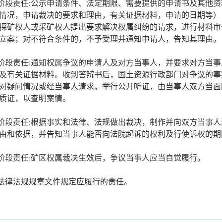
理阶段责任:公示申请条件、法定期限、需要提供的申请书及其他
情况，申请裁决的要求和理由，有关证据材料，申请的日期等）
探矿权人或采矿权人提出要求解决权属纠纷的请求，进行材料审
立案；对不符合条件的，不予受理并通知申请人，告知其理由。
理阶段责任:通知权属争议的申请人及对方当事人，并要求对方当
及有关证据材料。收到答辩书后，国土资源行政部门对争议的事
对疑问情况或经当事人请求，举行公开听证，由当事人双方当面
质证，以查明案情。
决阶段责任:根据事实和法律、法规做出裁决，制作并向双方当事
由和依据，并告知当事人能否向法院起诉的权利及行使诉权的期
行阶段责任:矿区权属裁决生效后，争议当事人应当自觉履行。
他法律法规规章文件规定应履行的责任。