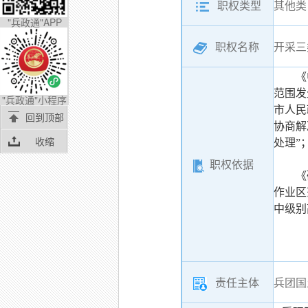
职权类型
其他类
"兵政通"APP
职权名称
开采三
《中华
范围发
"兵政通"小程序
市人民
回到顶部
协商解
收缩
处理”
职权依据
《矿产
作业区
中级别
责任主体
兵团国