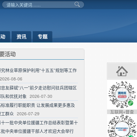
互动
资讯
专题
要活动
研究林业草原保护利用“十五五”规划等工作
2026-08-06
何忠友薛斌“八一”前夕走访慰问驻兵团辖区
部队和优抚对象
2026-07-30
高标准履行职能职责 让发展成果更多惠及
互联网+督查
职工群众
2026-07-29
第十一批中央单位援疆工作总结表彰暨第十
二批中央单位援疆干部人才欢迎大会举行