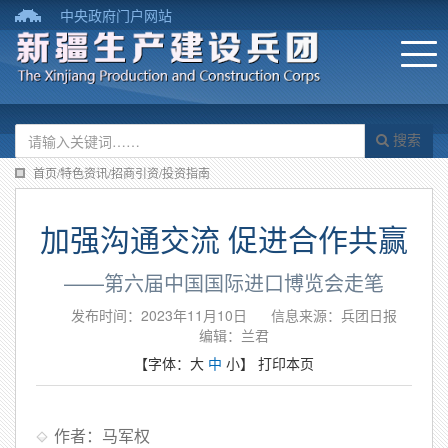
中央政府门户网站
搜索
首页/特色资讯/招商引资/投资指南
加强沟通交流 促进合作共赢
——第六届中国国际进口博览会走笔
发布时间：2023年11月10日
信息来源：兵团日报
编辑：兰君
【字体：
大
中
小
】
打印本页
作者：马军权